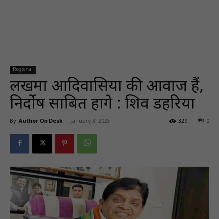
Regional
लखमा आदि‍वासि‍यों की आवाज हैं,
न‍िर्दोष साब‍ित होंगे : श‍िव डहर‍िया
By
Author On Desk
-
January 3, 2025
329
0