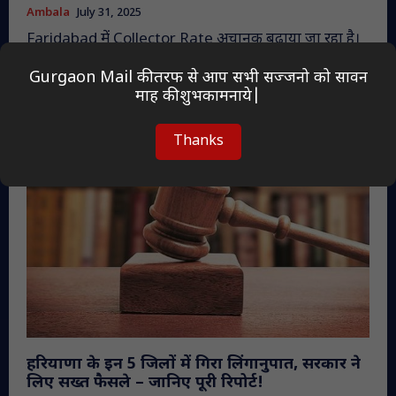
Ambala
July 31, 2025
Faridabad में Collector Rate अचानक बढ़ाया जा रहा है।
लोगों को आपत्ति दर्ज कराने का समय सिर्फ 3 घंटे मिला!
Gurgaon Mail की तरफ से आप सभी सज्जनो को सावन
माह की शुभकामनाये|
Thanks
हरियाणा के इन 5 जिलों में गिरा लिंगानुपात, सरकार ने
लिए सख्त फैसले – जानिए पूरी रिपोर्ट!