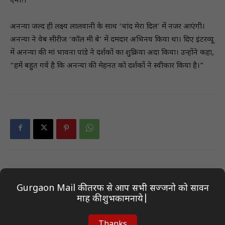
एनी!।’
अनन्या जल्द ही लक्ष्य लालवानी के साथ ‘चांद मेरा दिल’ में नजर आएंगी।
अनन्या ने वेब सीरीज ‘कॉल मी बे’ में दमदार अभिनय किया था। दिए इंटरव्यू
में अनन्या की मां भावना पांडे ने दर्शकों का शुक्रिया अदा किया। उन्होंने कहा,
“हमें बहुत गर्व है कि अनन्या की मेहनत को दर्शकों ने स्वीकार किया है।”
Previous article
Next article
Gurgaon Mail की तरफ से आप सभी सज्जनो को सावन
भाजपा : सिफारिशों के बीच महानगर
अक्षय ओबेरॉय ने अपने करियर के
माह की शुभकामनाये|
में बदलाव की बयार, 12 में से 10
महत्वपूर्ण उपलब्धि पर की बात
मंडल अध्यक्ष बदले
Thanks