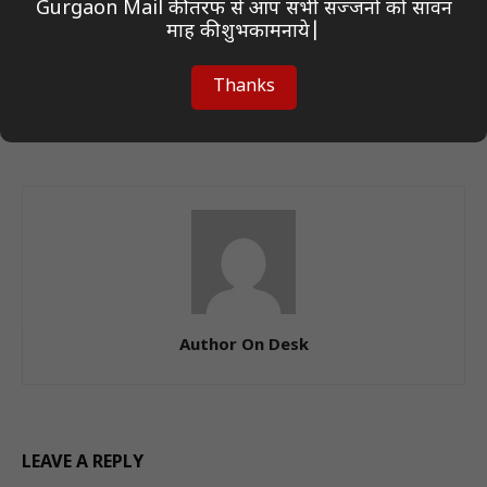
Gurgaon Mail की तरफ से आप सभी सज्जनो को सावन
माह की शुभकामनाये|
Previous article
Next article
Coforge Q1 Result: सेबर डील से
जमशेदपुर में दो वाहन चोरी से हड़कंप
Thanks
मिली रफ्तार, प्रतिस्पर्धियों को पीछे
– थाना घेराव की चेतावनी से बढ़ा
छोड़ा – जानें पूरी रिपोर्ट!
तनाव!
Author On Desk
LEAVE A REPLY