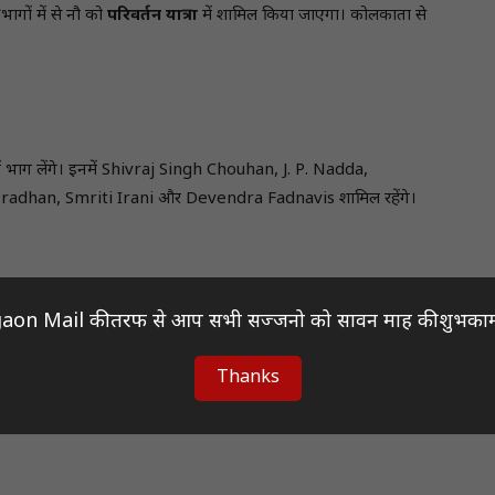
ागों में से नौ को
परिवर्तन यात्रा
में शामिल किया जाएगा। कोलकाता से
ं भाग लेंगे। इनमें Shivraj Singh Chouhan, J. P. Nadda,
adhan, Smriti Irani और Devendra Fadnavis शामिल रहेंगे।
aon Mail की तरफ से आप सभी सज्जनो को सावन माह की शुभकाम
को मजबूत करने और जनता तक सीधे पहुंचने का माध्यम बनेगी। साथ ही
Thanks