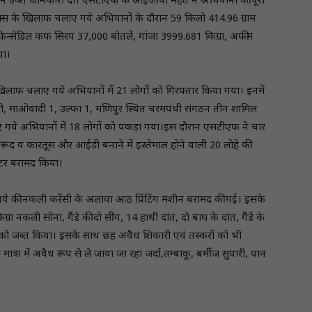
ने उक्त जानकारी दी। एसटीएफ के आईजीपी महंत ने अभियानों की पूरी
िक्स के खिलाफ चलाए गये अभियानों के दौरान 59 किलो 414.96 ग्राम
फेन्सेडिल कफ सिरप 37,000 बोतलें, गांजा 3999.681 किग्रा, अफीम
या।
िलाफ चलाए गये अभियानों में 21 लाेगाें काे गिरफ्तार किया गया। इनमें
माओवादी 1, उल्फा 1, मणिपुर स्थित चरमपंथी संगठन तीन शामिल
 गये अभियानों में 18 लाेगाें काे पकड़ा गया।इस दाैरान एसटीएफ ने चार
बारूद व कारतूस और आईडी बनाने में इस्तेमाल होने वाली 20 लोहे की
सिटर बरामद किया।
रुपये की नकली करेंसी के अलावा आठ प्रिंटिंग मशीन बरामद की गई। इसके
 नकली सोना, गैंडे की दाे सींग, 14 हाथी दांत, दाे बाघ के दांत, गैंडे के
ंग काे जब्त किया। इसके साथ छह अवैध शिकारी एवं तस्करों को भी
ात्रा में अवैध रूप से ले जाया जा रहा जर्दा,तम्बाकू, बर्मीज सुपारी, पान