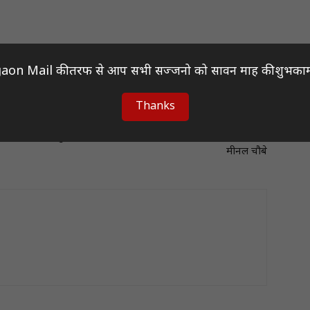
aon Mail की तरफ से आप सभी सज्जनो को सावन माह की शुभकाम
Thanks
Next article
रायपुर के विकास में महापौर एजाज ढेबर सबसे बड़ा रोड़ा थे :
मीनल चौबे