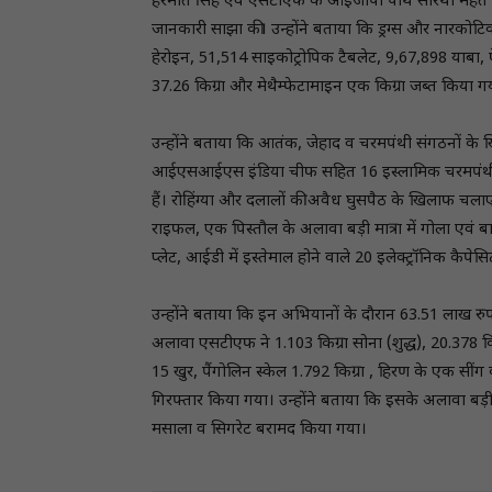
हरमीत सिंह एवं एसटीएफ के आईजीपी पार्थ सारथी महंत 
जानकारी साझा की। उन्होंने बताया कि ड्रग्स और नारकोट
हेरोइन, 51,514 साइकोट्रोपिक टैबलेट, 9,67,898 याबा, 
37.26 किग्रा और मेथैम्फेटामाइन एक किग्रा जब्त किया ग
उन्हाेंने बताया कि आतंक, जेहाद व चरमपंथी संगठनों के ख
आईएसआईएस इंडिया चीफ सहित 16 इस्लामिक चरमपंथी, 
हैं। रोहिंग्या और दलालों की अवैध घुसपैठ के खिलाफ चलाए
राइफल, एक पिस्तौल के अलावा बड़ी मात्रा में गोला एवं 
प्लेट, आईडी में इस्तेमाल होने वाले 20 इलेक्ट्रॉनिक कैपे
उन्हाेंने बताया कि इन अभियानाें के दाैरान 63.51 लाख 
अलावा एसटीएफ ने 1.103 किग्रा सोना (शुद्ध), 20.378 किग्रा
15 खुर, पैंगोलिन स्केल 1.792 किग्रा , हिरण के एक सी
गिरफ्तार किया गया। उन्हाेंने बताया कि इसके अलावा बड़ी म
मसाला व सिगरेट बरामद किया गया।