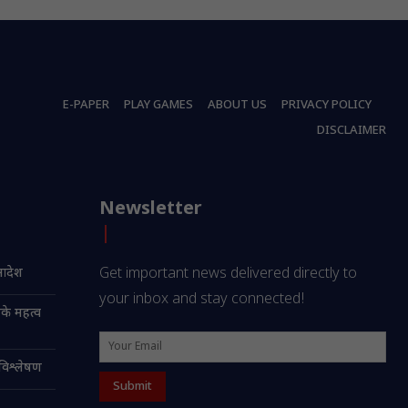
E-PAPER
PLAY GAMES
ABOUT US
PRIVACY POLICY
DISCLAIMER
Newsletter
 आदेश
Get important news delivered directly to
your inbox and stay connected!
के महत्व
विश्लेषण