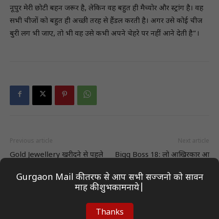
नूपुर मेरी छोटी बहन जरूर है, लेकिन वह बहुत ही मैच्योर और स्ट्रांग है। वह
सभी चीजों को बहुत ही अच्छी तरह से हैंडल करती है। अगर उसे कोई चीज
बुरी लग भी जाए, तो भी वह उसे कभी अपने चेहरे पर नहीं आने देती है”।
Previous article
Next article
Gold Jewellery खरीदने से पहले
Bigg Boss 18: लो आखिरकार आ
जानें कैसे तय होती है कीमत, ज्वैलर्स
गई इस कंटेस्टेंट की एक्सपायरी डेट,
कौन-से कैलकुलेशन का करते हैं
घरवालों ने सलमान खान के शो से
Gurgaon Mail की तरफ से आप सभी सज्जनो को सावन
इस्तेमाल
किया आउट
माह की शुभकामनाये|
Thanks