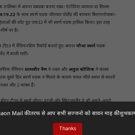
क तालिका में अपना दबदबा बनाए रखा। एंटोनिया कायला दा सिल्वा
ड 4:19.22
के साथ स्वर्ण पदक जीतकर पोलैंड की बारबरा बिएगानोव्स्का-
 महिलाओं की शॉट पुट एफ32 में भी स्वर्ण पदक हासिल किया। इस तरह
ीर्ष पर है।
 टी53 में चैंपियनशिप रिकॉर्ड बनाते हुए अपना
चौथा स्वर्ण
पदक
ट में बाज़ी मारी।
ओलंपिक चैंपियन
धरमबीर नैण
ने रजत और
अतुल कौशिक
ने कांस्य
ार दूसरे दिन स्वर्ण पदक न मिलने के कारण भारत चौथे स्थान से सातवें
जत और 2 कांस्य हैं।
टर टी38 में स्वर्ण जीता। इटली और स्विट्ज़रलैंड ने भी अपने-अपने
aon Mail की तरफ से आप सभी सज्जनो को सावन माह की शुभकाम
े चूक गए। डिस्कस थ्रो एफ37 में हनी और 400 मीटर में दिलीप महादु
Thanks
लॉन्ग जंप टी64 और शॉट पुट एफ46 फ़ाइनल स्थगित करना पड़ा।