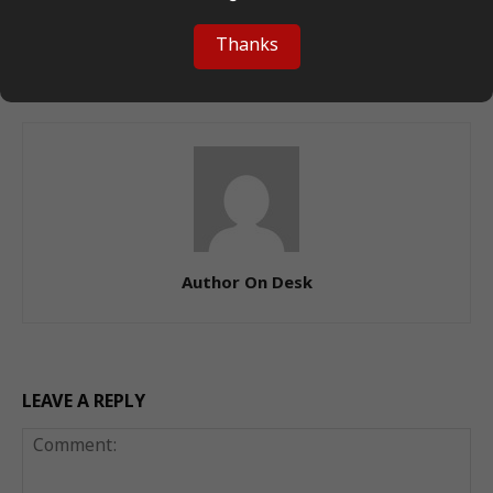
सीमांचल बनेगा किंगमेकर! बिहार
जांजगीर में सड़क रोककर हमला!
चुनाव का निर्णायक मोर्चा राष्ट्रीय
पुलिस ने चारों आरोपियों को गिरफ्तार
Thanks
राजनीति को भी प्रभावित करेगा
किया
Author On Desk
LEAVE A REPLY