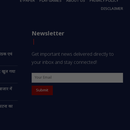
E-PAPER
PLAY GAMES
ABOUT US
PRIVACY POLICY
DISCLAIMER
Newsletter
बैठक एवं
Get important news delivered directly to
your inbox and stay connected!
्र खुल गया
ाजार में
 घटना का