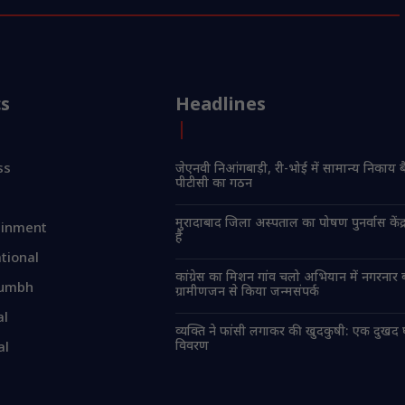
cs
Headlines
ss
जेएनवी निआंगबाड़ी, री-भोई में सामान्य निकाय 
पीटीसी का गठन
मुरादाबाद जिला अस्पताल का पोषण पुनर्वास केंद
ainment
है
tional
कांग्रेस का मिशन गांव चलो अभियान में नगरनार ब
umbh
ग्रामीणजन से किया जन्मसंपर्क
al
व्यक्ति ने फांसी लगाकर की खुदकुषी: एक दुखद
विवरण
al