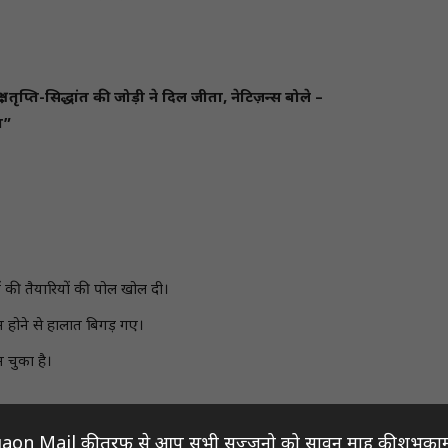
 तृप्ति-सिद्धांत की जोड़ी ने दिल जीता, नेटिज़न्स बोले –
ा”
ी तैयारियों की पोल खोल दी।
 न होने से हालात बिगड़ गए।
 चुका है।
aon Mail की तरफ से आप सभी सज्जनो को सावन माह की शुभकाम