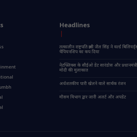
cs
Headlines
ss
तत्कालीन राष्ट्रपति ज्ञानी जैल सिंह ने वर्ल्ड बिलियर्ड
चैंपियनशिप का कप दिया
नेटफ्लिक्स के सीईओ डेट सारंडोस और प्रधानमंत्री न
ainment
मोदी की मुलाकात
tional
अर्धशतकीय पारी खेलने वाले सार्थक रंजन
umbh
मौसम विभाग द्वार जारी अलर्ट और अपडेट
al
al