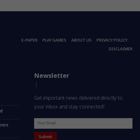
E-PAPER
PLAY GAMES
ABOUT US
PRIVACY POLICY
DISCLAIMER
Newsletter
Get important news delivered directly to
your inbox and stay connected!
ें
सामान