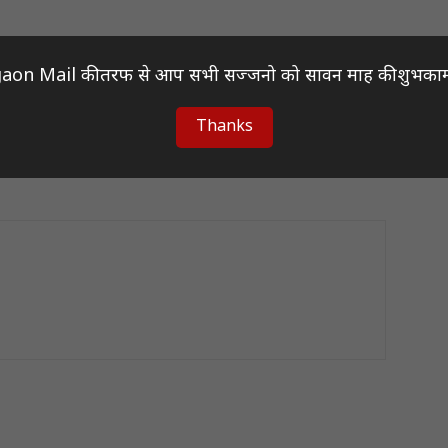
aon Mail की तरफ से आप सभी सज्जनो को सावन माह की शुभकाम
Next article
Thanks
11
सम्राट हर्षवर्धन जैसे राजर्षि की विरासत को सम्मान देना
समय की मांग: स्वामी विज्ञानानंद