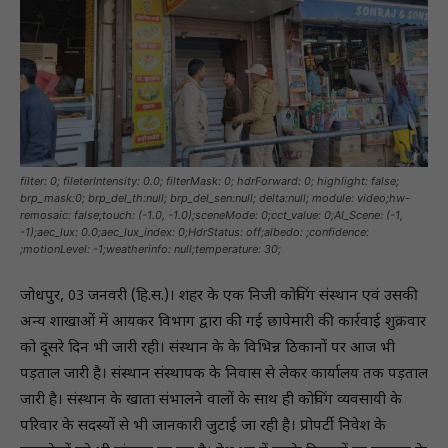
filter: 0; fileterIntensity: 0.0; filterMask: 0; hdrForward: 0; highlight: false;
brp_mask:0; brp_del_th:null; brp_del_sen:null; delta:null; module: video;hw-
remosaic: false;touch: (-1.0, -1.0);sceneMode: 0;cct_value: 0;AI_Scene: (-1,
-1);aec_lux: 0.0;aec_lux_index: 0;HdrStatus: off;albedo: ;confidence:
;motionLevel: -1;weatherinfo: null;temperature: 30;
जोधपुर, 03 जनवरी (हि.स.)। शहर के एक निजी कोचिंग संस्थान एवं उसकी
अन्य शाखाओं में आयकर विभाग द्वारा की गई छापेमारी की कार्रवाई शुक्रवार
को दूसरे दिन भी जारी रही। संस्थान के के विभिन्न ठिकानों पर आज भी
पड़ताल जारी है। संस्थान संस्थापक के निवास से लेकर कार्यालय तक पड़ताल
जारी है। संस्थान के खाता संभालने वालों के साथ ही कोचिंग व्यवसायी के
परिवार के सदस्यों से भी जानकारी जुटाई जा रही है। प्रोपर्टी निवेश के