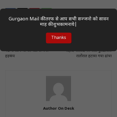
Gurgaon Mail की तरफ से आप सभी सज्जनो को सावन
माह की शुभकामनाये|
Thanks
Previous article
Next article
सूरत में दर्दनाक घटना! चार माह के
वाराणसी में 200 साल पुरानी अजगैब
बेटे के साथ मां की मौत से मचा
शहीद मस्जिद पर चला बुलडोजर!
हड़कंप
रातोंरात हटाया गया ढांचा
Author On Desk