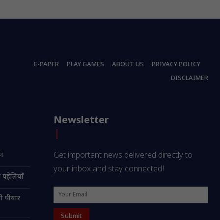
E-PAPER
PLAY GAMES
ABOUT US
PRIVACY POLICY
DISCLAIMER
Newsletter
ान
Get important news delivered directly to
your inbox and stay connected!
 पहेलियाँ
सी पीयार