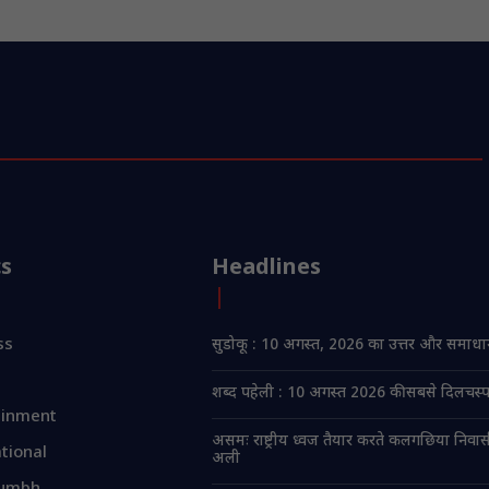
cs
Headlines
ss
सुडोकू : 10 अगस्त, 2026 का उत्तर और समाध
शब्द पहेली : 10 अगस्त 2026 की सबसे दिलचस्प
ainment
असमः राष्ट्रीय ध्वज तैयार करते कलगछिया निवा
tional
अली