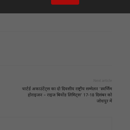
ो भी बधाई दी।
एवं
वनस्पति विज्ञान विभाग के पूर्व कार्मिक पीतांबर बहुगुणा
के
Next article
चार्टर्ड अकाउंटेंट्स का दो दिवसीय राष्ट्रीय सम्मेलन ‘स्वर्णिम
होराइजन – राइज बियोंड लिमिट्स’ 17-18 दिसंबर को
जोधपुर में