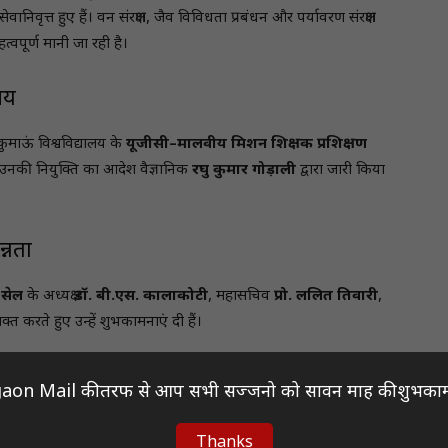
वानिवृत्त हुए हैं। वन संरक्षण, जैव विविधता प्रबंधन और पर्यावरण संरक्षण
हत्वपूर्ण मानी जा रही है।
चय
 कुमाऊं विश्वविद्यालय के
यूजीसी–मालवीय मिशन शिक्षक प्रशिक्षण
। उनकी नियुक्ति का आदेश वैज्ञानिक
रघु कुमार गोड़ाली
द्वारा जारी किया
्नता
 सेल
के अध्यक्ष
डॉ. बी.एस. कालाकोटी
, महासचिव
प्रो. ललित तिवारी
,
्यक्त करते हुए उन्हें शुभकामनाएं दी हैं।
aon Mail की तरफ से आप सभी सज्जनो को सावन माह की शुभकाम
में दूसरी बार अध्यक्ष चुने गए
अधिवक्ता डी.सी.एस. रावत
और
Thanks