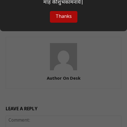
माह की शुभकामनाये|
Previous article
Next article
बिहार चुनाव परिणाम: शुरुआती
गिरिडीह: बुज़ुर्ग महिला की निर्मम
रुझानों में एनडीए की बढ़त, भाजपा
हत्या, पुलिस ने एक संदिग्ध को
Thanks
मुख्यालय में जश्न शुरू
हिरासत में लिया
Author On Desk
LEAVE A REPLY