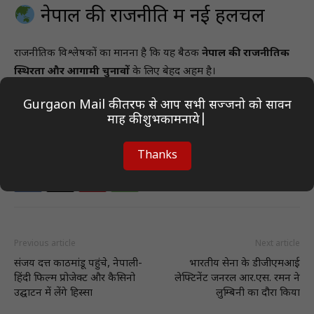
नेपाल की राजनीति में नई हलचल
राजनीतिक विश्लेषकों का मानना है कि यह बैठक
नेपाल की राजनीतिक
स्थिरता और आगामी चुनावों
के लिए बेहद अहम है।
इससे सरकार और विपक्ष के बीच
संवाद का नया रास्ता
खुल सकता है।
Gurgaon Mail की तरफ से आप सभी सज्जनो को सावन
माह की शुभकामनाये|
Thanks
Previous article
Next article
संजय दत्त काठमांडू पहुंचे, नेपाली-
भारतीय सेना के डीजीएमआई
हिंदी फिल्म प्रोजेक्ट और कैसिनो
लेफ्टिनेंट जनरल आर.एस. रमन ने
उद्घाटन में लेंगे हिस्सा
लुम्बिनी का दौरा किया