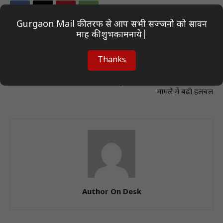
Gurgaon Mail की तरफ से आप सभी सज्जनो को सावन
माह की शुभकामनाये|
Previous article
Next article
Thanks
तूफान बना काल! घर पर गिरा विशाल
कलकत्ता हाई कोर्ट में वकील बनकर
पेड़, महिला की दर्दनाक मौत
पहुंचीं ममता बनर्जी! चुनाव बाद हिंसा
मामले में बढ़ी हलचल
Author On Desk