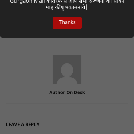
Gurgaon Mail की तरफ से आप सभी सज्जनो को सावन
माह की शुभकामनाये|
Previous article
Next article
महिला एवं बाल विकास मंत्रालय:
जेपी नड्डा आज दिल्ली भाजपा की
Thanks
उदयपुर में तीन दिवसीय चिंतन शिविर
चुनावी तैयारियों का लेंगे जायजा, कल
शक्रवार से
होगी सीईसी की बैठक
Author On Desk
LEAVE A REPLY