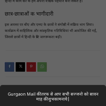
हिन्दी में काम कर के हम अपनी वैश्विक पहचान बना सकते हैं।
छात्र-छात्राओं की भागीदारी
इस अवसर पर बीए और एमए के छात्रों ने संगोष्ठी में सक्रिय भाग लिया।
कार्यक्रम में साहित्यिक और सांस्कृतिक गतिविधियां भी आयोजित की गईं,
जिससे छात्रों में हिन्दी के प्रति जागरूकता बढ़ी।
Previous article
Next article
Gurgaon Mail की तरफ से आप सभी सज्जनो को सावन
सारण में जिलाधिकारी ने सेक्टर
बरेली: दो लाख से अधिक राशनकार्ड
माह की शुभकामनाये|
पदाधिकारियों से की वन-टू-वन
धारकों का राशन रुका, ई-केवाईसी
समीक्षा, कहा- निष्पक्ष रहें और दिखें
अनिवार्य