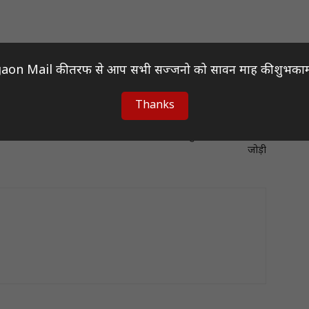
aon Mail की तरफ से आप सभी सज्जनो को सावन माह की शुभकाम
Thanks
Next article
मलेशिया ओपन 2025: अंतिम 16 में पहुंची ट्रीसा-गायत्री की
जोड़ी