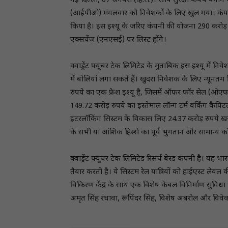
नई दिल्ली, 07 जनवरी (हि.स.)। रेलवे सुरक्षा कवच बनाने 
(आईपीओ) मंगलवार को निवेशकों के लिए खुल गया। कंपनी न
किया है। इस इश्‍यू के जरिए कंपनी की योजना 290 करोड
एक्सचेंज (एनएसई) पर लिस्ट होंगे।
क्वाड्रेंट फ्यूचर टेक लिमिटेड के मुताबिक इस इश्‍यू म
में बोलियां लगा सकते हैं। खुदरा निवेशक के लिए न्यूनत
रुपये का एक फ्रेश इश्यू है, जिसमें ऑफर फॉर सेल (ओएफए
149.72 करोड़ रुपये का इस्तेमाल लॉन्ग टर्म वर्किंग कैप
इंटरलॉकिंग सिस्टम के विकास लिए 24.37 करोड़ रुपये ख
के सभी या आंशिक हिस्से का पूर्व भुगतान और सामान्य कॉर्प
क्वाड्रेंट फ्यूचर टेक लिमिटेड रिसर्च बेस्ड कंपनी है। यह भ
तैयार करती है। ये सिस्टम रेल यात्रियों को हाईएस्ट लेवल 
विकिरण केंद्र के साथ एक विशेष केबल विनिर्माण सुविधा
अमृत सिंह रंधावा, रूपिंदर सिंह, विशेष अबरोल और विवे