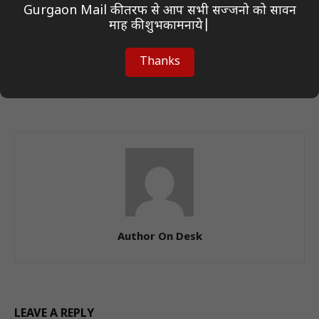
Gurgaon Mail की तरफ से आप सभी सज्जनो को सावन
माह की शुभकामनाये|
Previous article
Next article
Thanks
बद्रीनाथ में शुरू हुआ अंतरराष्ट्रीय
सेमेस्टर परीक्षा फॉर्म भरने का आखिरी
सेमिनार! भारतीय ज्ञान परंपरा पर जुटे
मौका! 16 मई तक बढ़ी आवेदन की
देश-विदेश के विद्वान
तारीख
Author On Desk
LEAVE A REPLY