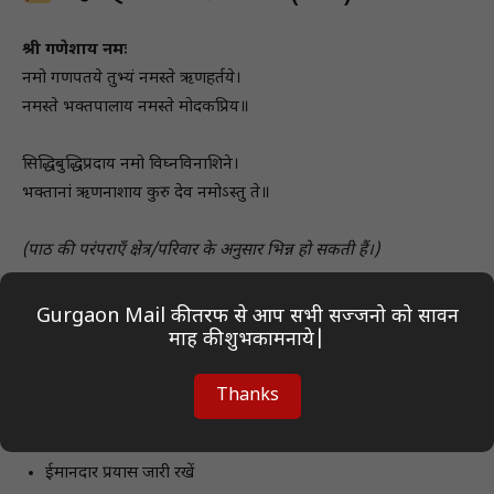
श्री गणेशाय नमः
नमो गणपतये तुभ्यं नमस्ते ऋणहर्तये।
नमस्ते भक्तपालाय नमस्ते मोदकप्रिय॥
सिद्धिबुद्धिप्रदाय नमो विघ्नविनाशिने।
भक्तानां ऋणनाशाय कुरु देव नमोऽस्तु ते॥
(पाठ की परंपराएँ क्षेत्र/परिवार के अनुसार भिन्न हो सकती हैं।)
क्या करें और क्या न करें
Gurgaon Mail की तरफ से आप सभी सज्जनो को सावन
माह की शुभकामनाये|
करें
Thanks
श्रद्धा और अनुशासन रखें
ईमानदार प्रयास जारी रखें