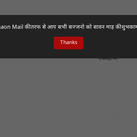
aon Mail की तरफ से आप सभी सज्जनो को सावन माह की शुभकाम
Thanks
Next article
ा
गदर-3 पर अमीषा पटेल के बयान ने फैंस की बढ़ाई
एक्साइटमेंट