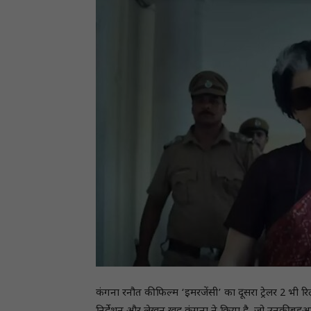
कंगना रनौत की फिल्म ‘इमरजेंसी’ का दूसरा ट्रेलर 2 भी