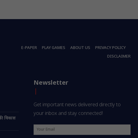
E-PAPER
PLAY GAMES
ABOUT US
PRIVACY POLICY
DISCLAIMER
Newsletter
Get important news delivered directly to
your inbox and stay connected!
ी की विकास
न