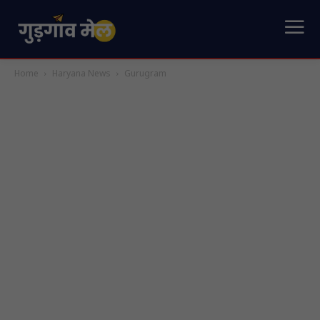
Home
Haryana News
Gurugram