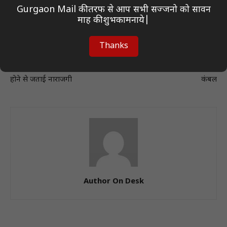
Gurgaon Mail की तरफ से आप सभी सज्जनो को सावन
माह की शुभकामनाये|
Previous article
Next article
Thanks
बार्सिलोना के कोच फ्लिक ने ओल्मो
बालकृष्ण झा की पुण्य स्मृति में सांसद
और पॉ विक्टर के टीम में शामिल नहीं
ने जरूरतमंदों के बीच वितरित की
होने से जताई नाराजगी
कंबल
Author On Desk