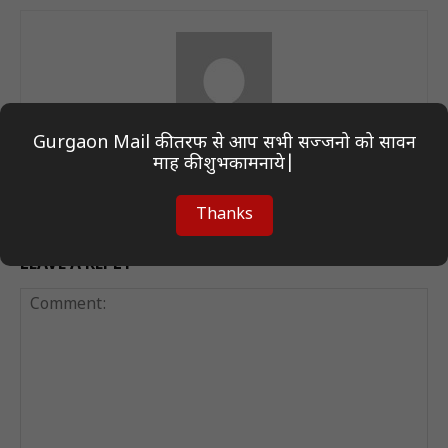
Gurgaon Mail की तरफ से आप सभी सज्जनो को सावन
Author On Desk
माह की शुभकामनाये|
Thanks
LEAVE A REPLY