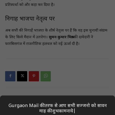
प्रतिस्पर्धा को और कड़ा कर दिया है।
निगाहें भाजपा नेतृत्व पर
अब सभी की निगाहें भाजपा के शीर्ष नेतृत्व पर हैं कि वह इस चुनावी संग्राम
के लिए किसे मैदान में उतारेगा।
सुमन कुमार मिश्रा
की दावेदारी ने
फारबिसगंज में राजनीतिक हलचल को नई ऊर्जा दी है।
Previous article
Next article
Gurgaon Mail की तरफ से आप सभी सज्जनो को सावन
राज्यपाल पटेल का संदेश: जहां भी
सीएम डॉ. यादव ने महान विभूतियों
माह की शुभकामनाये|
जगह मिले, पेड़ जरूर लगाएं –
को दी श्रद्धांजलि – जानें किसे किया