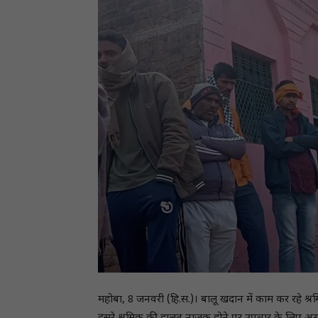
महोबा, 8 जनवरी (हि.स.)। बालू खदान में काम कर रहे श्रम