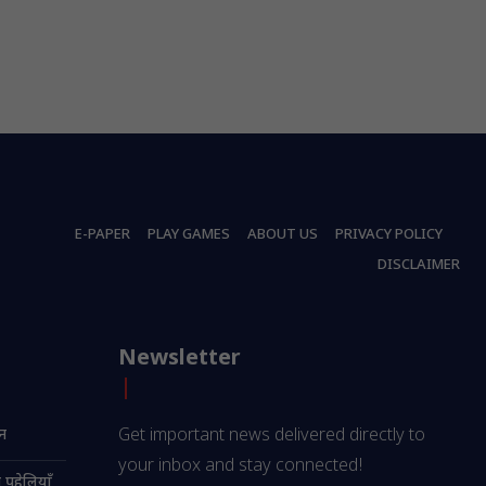
E-PAPER
PLAY GAMES
ABOUT US
PRIVACY POLICY
DISCLAIMER
Newsletter
ान
Get important news delivered directly to
your inbox and stay connected!
 पहेलियाँ