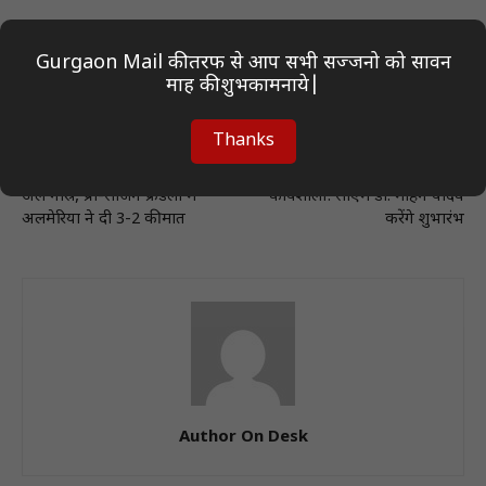
Gurgaon Mail की तरफ से आप सभी सज्जनो को सावन
माह की शुभकामनाये|
Thanks
Previous article
Next article
रोनाल्डो के दो गोल भी न बचा सके
भोपाल में आज ‘पर्यावरण से समन्वय’
अल नास्र, प्री-सीजन फ्रेंडली में
कार्यशाला: सीएम डॉ. मोहन यादव
अलमेरिया ने दी 3-2 की मात
करेंगे शुभारंभ
Author On Desk