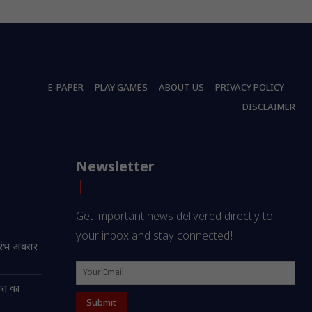
E-PAPER
PLAY GAMES
ABOUT US
PRIVACY POLICY
DISCLAIMER
Newsletter
Get important news delivered directly to
your inbox and stay connected!
भारंभ अवसर
ालत का