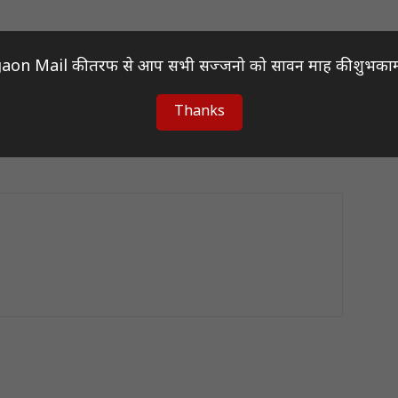
aon Mail की तरफ से आप सभी सज्जनो को सावन माह की शुभकाम
Next article
Thanks
ुण
बलौदाबाज़ार में 28 सितंबर को होगा साइक्लोथॉन “टूर दे
बलौदा”, सभी को आमंत्रण