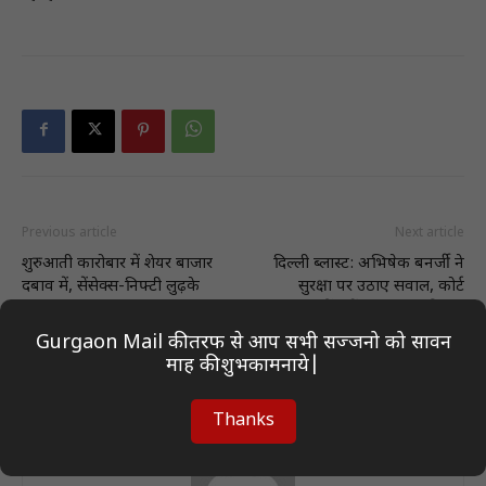
Previous article
Next article
शुरुआती कारोबार में शेयर बाजार
दिल्ली ब्लास्ट: अभिषेक बनर्जी ने
दबाव में, सेंसेक्स-निफ्टी लुढ़के
सुरक्षा पर उठाए सवाल, कोर्ट
मॉनिटरिंग में SIT जांच की मांग
Gurgaon Mail की तरफ से आप सभी सज्जनो को सावन
माह की शुभकामनाये|
Thanks