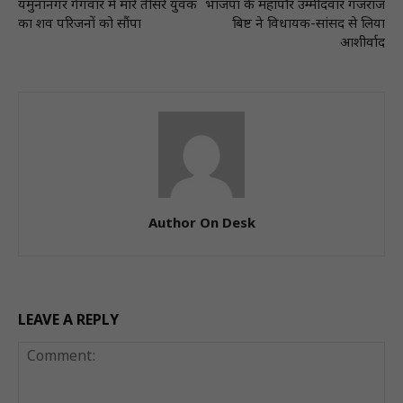
यमुनानगर गैंगवार में मारे तीसरे युवक
भाजपा के महापौर उम्मीदवार गजराज
का शव परिजनाें काे साैंपा
बिष्ट ने विधायक-सांसद से लिया
आशीर्वाद
Author On Desk
LEAVE A REPLY