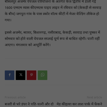
बीसलपुर अजमेर पेयजल परियोजना के अंतर्गत फेज द्वितीय में डाली गई
1600 एमएम व्यास की एमएस पाइप लाइन में रविवार को (केकड़ी से सरवाड़
के बीच) जगपुरा गांव के पास स्कोर वॉल्व की टी में मेजर वेल्डिंग लीकेज हो
गया।
इससे अजमेर, ब्यावर, किशनगढ़, नसीराबाद, केकड़ी, सरवाड़ तथा पुष्कर में
सोमवार को होने वाली पेयजल सप्लाई पूर्ण रूप से बाधित रहेगी। पानी नहीं
आएगा। मंगलवार को आपूर्ति करेंगे।
Previous article
Next article
बजरी से भरे डंपर ने पति-पत्नी और दाे
मेड की हत्या कर लाश पार्क में फेंकने