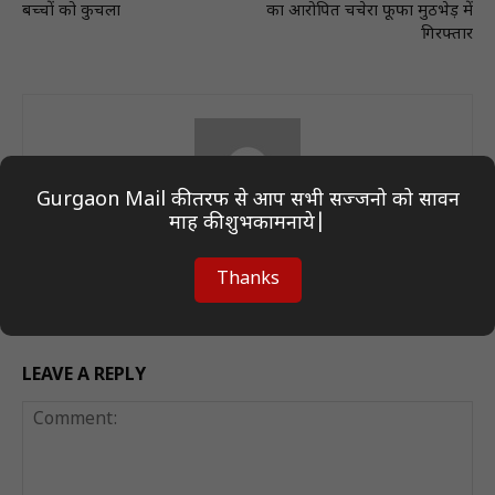
बच्चों को कुचला
का आरोपित चचेरा फूफा मुठभेड़ में
गिरफ्तार
Gurgaon Mail की तरफ से आप सभी सज्जनो को सावन
माह की शुभकामनाये|
Author On Desk
Thanks
LEAVE A REPLY