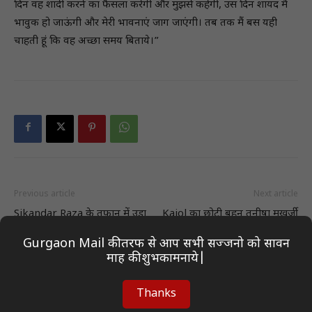
दिन वह शादी करने का फैसला करेगी और मुझसे कहेगी, उस दिन शायद मैं
भावुक हो जाऊंगी और मेरी भावनाएं जाग जाएंगी। तब तक मैं बस यही
चाहती हूं कि वह अच्छा समय बिताये।”
Previous article
Next article
Sikandar Raza के तूफान में उड़ा
Kajol का छोटी बहन तनीषा मुखर्जी
Rohit Sharma का सबसे तेज
से था छत्तीस का आंकड़ा, इस वजह से
Gurgaon Mail की तरफ से आप सभी सज्जनो को सावन
T20I सेंचुरी का रिकॉर्ड, जिम्बाब्‍वे के
बहनों के बीच खड़ी हो गई थी नफरत
माह की शुभकामनाये|
कप्‍तान ने किया बड़ा कारनामा
की दीवार!
Thanks